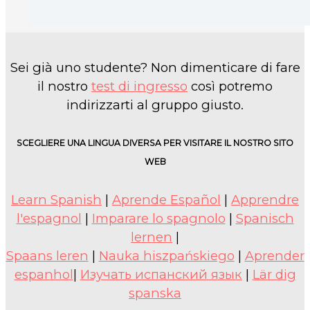
Sei già uno studente? Non dimenticare di fare
il nostro
test di ingresso
così potremo
indirizzarti al gruppo giusto.
SCEGLIERE UNA LINGUA DIVERSA PER VISITARE IL NOSTRO SITO
WEB
Learn Spanish
|
Aprende Español
|
Apprendre
l'espagnol
|
Imparare lo spagnolo
|
Spanisch
lernen
|
Spaans leren
|
Nauka hiszpańskiego
|
Aprender
espanhol
|
Изучать испанский язык
|
Lär dig
spanska