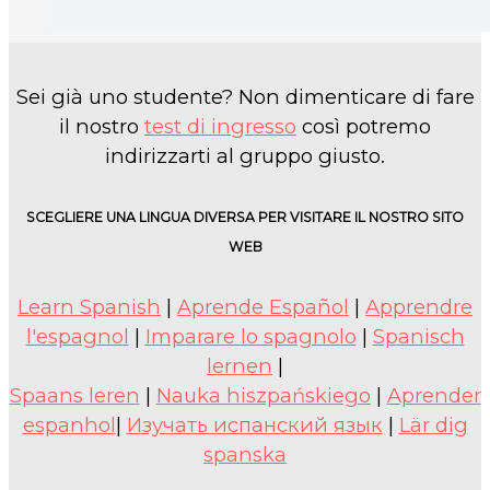
Sei già uno studente? Non dimenticare di fare
il nostro
test di ingresso
così potremo
indirizzarti al gruppo giusto.
SCEGLIERE UNA LINGUA DIVERSA PER VISITARE IL NOSTRO SITO
WEB
Learn Spanish
|
Aprende Español
|
Apprendre
l'espagnol
|
Imparare lo spagnolo
|
Spanisch
lernen
|
Spaans leren
|
Nauka hiszpańskiego
|
Aprender
espanhol
|
Изучать испанский язык
|
Lär dig
spanska