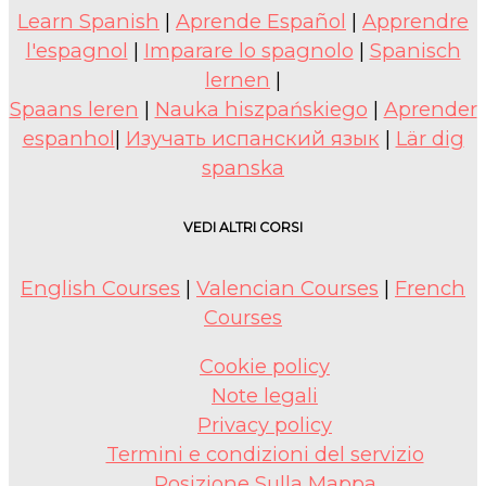
Learn Spanish
|
Aprende Español
|
Apprendre
l'espagnol
|
Imparare lo spagnolo
|
Spanisch
lernen
|
Spaans leren
|
Nauka hiszpańskiego
|
Aprender
espanhol
|
Изучать испанский язык
|
Lär dig
spanska
VEDI ALTRI CORSI
English Courses
|
Valencian Courses
|
French
Courses
Cookie policy
Note legali
Privacy policy
Termini e condizioni del servizio
Posizione Sulla Mappa