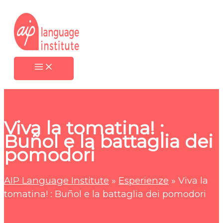
Vai
al
contenuto
Viva la tomatina! :
Buñol e la battaglia dei
pomodori
AIP Language Institute
»
Esperienze
»
Viva la
tomatina! : Buñol e la battaglia dei pomodori